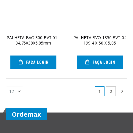
PALHETA BVO 300 BVT 01 -
PALHETA BVO 1350 BVT 04
84,75X38X5,85mm
199,4 X 50 X 5,85
FAÇA LOGIN
FAÇA LOGIN
Página
Você esta lendo
Página
Pági
Próx
1
2
Ordemax