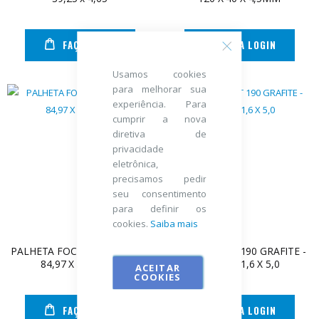
FAÇA LOGIN
FAÇA LOGIN
Usamos cookies
para melhorar sua
experiência. Para
cumprir a nova
diretiva de
privacidade
eletrônica,
precisamos pedir
seu consentimento
para definir os
cookies.
Saiba mais
PALHETA FOCKINK GRAFITE -
PALHETA RPT 190 GRAFITE -
84,97 X 39 X 4,95
84,95 X 41,6 X 5,0
ACEITAR
COOKIES
FAÇA LOGIN
FAÇA LOGIN