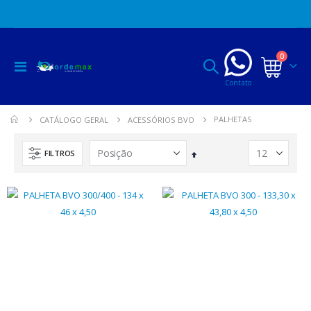
itens
0
Alternar
Cart
Nav
Contato
PALHETAS
CATÁLOGO GERAL
ACESSÓRIOS BVO
FILTROS
Definir
Direção
MAQ DE ORD 500 1 CONJ RESERV INOX(nao_acompanha_tarro)
Decrescente
FAÇA LOGIN
VENTILADOR TURBO MAX 2000 - 6 PAS - SEM MOTOR
FAÇA LOGIN
MAQ ORDENHAR UNIDADE FINAL PLUS ACRILIC 45lts-50mm